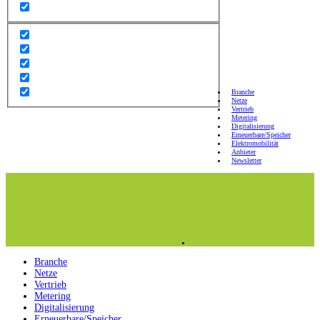
Branche
Netze
Vertrieb
Metering
Digitalisierung
Erneuerbare/Speicher
Elektromobilität
Anbieter
Newsletter
Branche
Netze
Vertrieb
Metering
Digitalisierung
Erneuerbare/Speicher