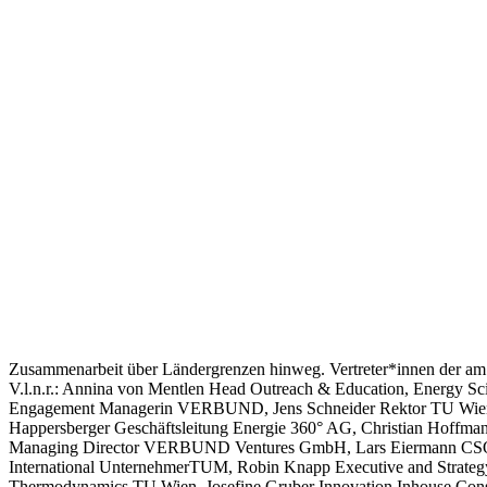
Zusammenarbeit über Ländergrenzen hinweg. Vertreter*innen der
V.l.n.r.: Annina von Mentlen Head Outreach & Education, Energy 
Engagement Managerin VERBUND, Jens Schneider Rektor TU Wien, Ch
Happersberger Geschäftsleitung Energie 360° AG, Christian Hoffm
Managing Director VERBUND Ventures GmbH, Lars Eiermann CSO &
International UnternehmerTUM, Robin Knapp Executive and Strateg
Thermodynamics TU Wien, Josefine Gruber Innovation Inhouse C