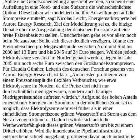
„Sollte eine Gebotszonenteilung angestrebt werden, so scheint eine
Aufteilung in eine Nord- und eine Südzone die wahrscheinlichste
Option. Diese haben wir modelliert und ihre Auswirkungen auf die
Strompreise ermittelt“, sagt Nicolas Leicht, Energiemarktexperte bei
Aurora Energy Research. Ziel der Modellierung sei es, die hitzige
Debatte über die Ausgestaltung der deutschen Preiszone auf eine
breite Faktenbasis zu stellen. Unsicherheiten gebe es vor allem noch
beim Netzausbau: Sollte sich dieser deutlich verzögern, könnte der
Preisunterschied pro Megawattstunde zwischen Nord und Süd bis
2030 auf 13 Euro und bis 2045 auf 24 Euro steigen. Würden jedoch
Elektrolyseure verstärkt im Norden gebaut werden, liegen im Jahr
2045 nur noch sechs Euro zwischen den Großhandelsstrompreisen.
Für Claudia Günther, Leiterin des deutschen Forschungsteams von
Aurora Energy Research, ist klar: „Am meisten profitieren von
einem Preiszonensplit die flexiblen Verbraucher, wie etwa
Elektrolyseure im Norden, da die Preise dort nicht nur
durchschnittlich niedriger wären, sondern auch häufiger
Niedrigpreisstunden auftreten würden.“ Aufgrund des hohen Anteils
erneuerbarer Energien am Strommix in der nördlichen Zone sei es
möglich, dass Elektrolyseure sehr viel früher als in einer
einheitlichen Strompreiszone grünen Wasserstoff mit Strom aus dem
Netz erzeugen können. „Dadurch würde sich auch die
Wettbewerbsfähigkeit dieses grünen Wasserstoffs um bis zu einem
Drittel erhöhen. Wird die innerdeutsche Pipelineinfrastruktur
entsprechend schnell ausgebaut, profitieren davon auch industrielle