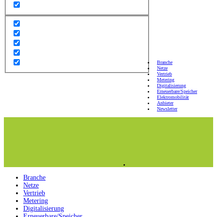
Branche
Netze
Vertrieb
Metering
Digitalisierung
Erneuerbare/Speicher
Elektromobilität
Anbieter
Newsletter
Branche
Netze
Vertrieb
Metering
Digitalisierung
Erneuerbare/Speicher