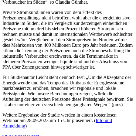
Verbraucher im Süden“, so Claudia Günther.
Private Stromkund:innen wären von dem Effekt des
Preiszonensplittings nicht betroffen, wohl aber die energieintensive
Industrie im Süden, die im Vergleich zur derzeitigen einheitlichen
Preiszone mit um drei bis sieben Prozent höheren Strompreisen
rechnen müsste und damit im internationalen Wettbewerb schlechter
gestellt wäre. Verglichen mit den Strompreisen im Norden würde
dies Mehrkosten von 400 Millionen Euro pro Jahr bedeuten. Zudem
könne die Trennung der Preiszonen auch die Strombeschaffung für
industrielle Verbraucher erschweren, da die Terminmärkte in
kleineren Preiszonen weniger liquide sind und der Abschluss von
PPA über Zonengrenzen hinweg schwieriger ist.
Für Studienautor Leicht steht dennoch fest: „Um die Akzeptanz der
Energiewende und das Tempo des Umbaus der Energiesysteme
marktbasiert zu erhöhen, brauchen wir regionale und lokale
Preissignale. Wie unsere Berechnungen zeigen, würde die
Aufteilung der deutschen Preiszone diese Preissignale bewirken. Sie
ist aber nur einer von verschiedenen gangbaren Wegen.“ (pms)
Weitere Ergebnisse der Studie werden in einem kostenlosen
Webinar am 28.09.2023 um 15 Uhr präsentiert. (
Info und
Anmeldung
)