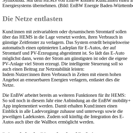
Symbolbild: Mit dem HEMS von EnBW können Kund:innen einen akti
Energiesystems übernehmen. (Bild: EnBW Energie Baden-Württemb
Die Netze entlasten
Kund:innen mit zeitvariablem oder dynamischem Stromtarif sollen
über das HEMS in die Lage versetzt werden, ihren Verbrauch in
günstige Zeitfenster zu verlagern. Das System erstellt beispielsweise
automatisch einen optimierten Ladeplan für E-Autos, der auf
Stromtarif und PV-Erzeugung abgestimmt ist. So lädt das E-Auto
möglichst dann, wenn der Strom am günstigsten ist oder die eigene
PV-Anlage viel Strom erzeugt. Die intelligente Steuerung soll so
auch einen Beitrag zur Netzstabilität leisten:
Indem Nutzer:innen ihren Verbrauch in Zeiten mit einem hohen
Angebot an erneuerbaren Energien verlagern, entlastet dies die
Netze.
Die EnBW arbeitet bereits an weiteren Funktionen für ihr HEMS:
So soll noch in diesem Jahr eine Anbindung an die EnBW mobility+
App implementiert werden. Damit erhalten Kund:innen einen
Einblick in alle Ladevorgänge zuhause und unterwegs sowie die
jeweiligen Ladekosten. Zudem soll künftig die Integration des E-
Autos auch über die Wallbox ermöglicht werden.