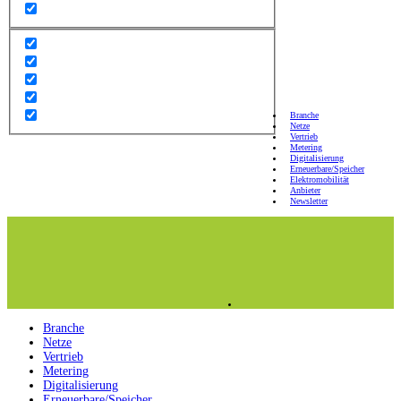
Branche
Netze
Vertrieb
Metering
Digitalisierung
Erneuerbare/Speicher
Elektromobilität
Anbieter
Newsletter
Branche
Netze
Vertrieb
Metering
Digitalisierung
Erneuerbare/Speicher