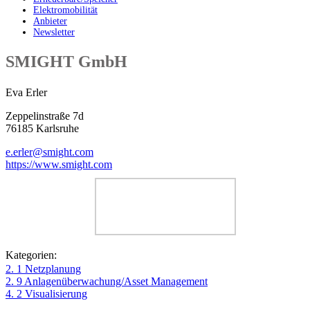
Elektromobilität
Anbieter
Newsletter
SMIGHT GmbH
Eva Erler
Zeppelinstraße 7d
76185 Karlsruhe
e.erler@smight.com
https://www.smight.com
Kategorien:
2. 1 Netzplanung
2. 9 Anlagenüberwachung/Asset Management
4. 2 Visualisierung