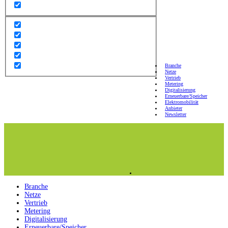
Branche
Netze
Vertrieb
Metering
Digitalisierung
Erneuerbare/Speicher
Elektromobilität
Anbieter
Newsletter
Branche
Netze
Vertrieb
Metering
Digitalisierung
Erneuerbare/Speicher