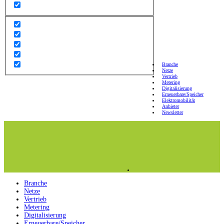
Branche
Netze
Vertrieb
Metering
Digitalisierung
Erneuerbare/Speicher
Elektromobilität
Anbieter
Newsletter
Branche
Netze
Vertrieb
Metering
Digitalisierung
Erneuerbare/Speicher