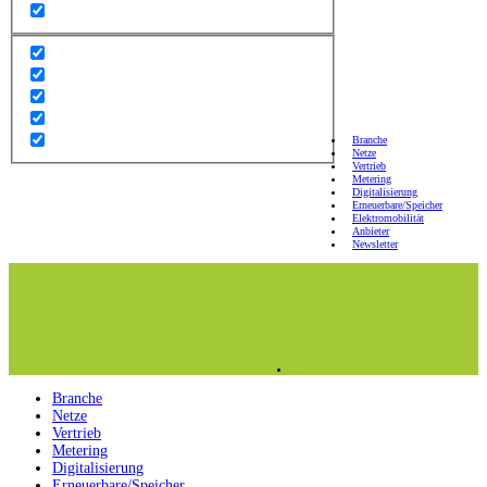
Branche
Netze
Vertrieb
Metering
Digitalisierung
Erneuerbare/Speicher
Elektromobilität
Anbieter
Newsletter
Branche
Netze
Vertrieb
Metering
Digitalisierung
Erneuerbare/Speicher