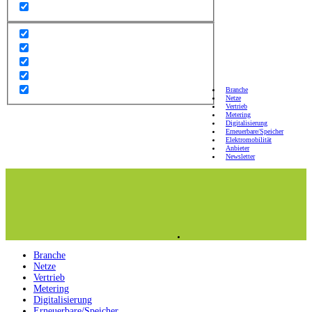
Branche
Netze
Vertrieb
Metering
Digitalisierung
Erneuerbare/Speicher
Elektromobilität
Anbieter
Newsletter
Branche
Netze
Vertrieb
Metering
Digitalisierung
Erneuerbare/Speicher