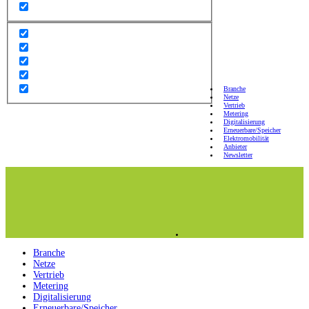
Branche
Netze
Vertrieb
Metering
Digitalisierung
Erneuerbare/Speicher
Elektromobilität
Anbieter
Newsletter
Branche
Netze
Vertrieb
Metering
Digitalisierung
Erneuerbare/Speicher