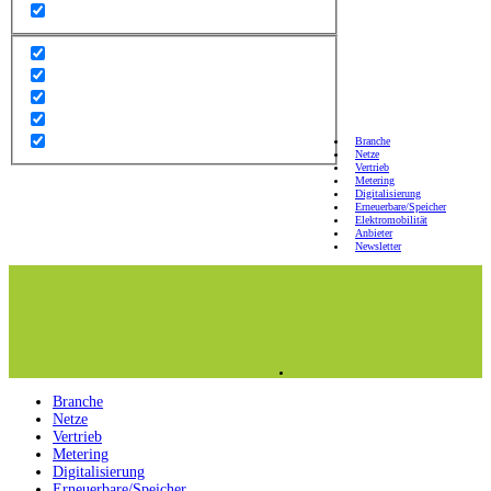
Branche
Netze
Vertrieb
Metering
Digitalisierung
Erneuerbare/Speicher
Elektromobilität
Anbieter
Newsletter
Branche
Netze
Vertrieb
Metering
Digitalisierung
Erneuerbare/Speicher