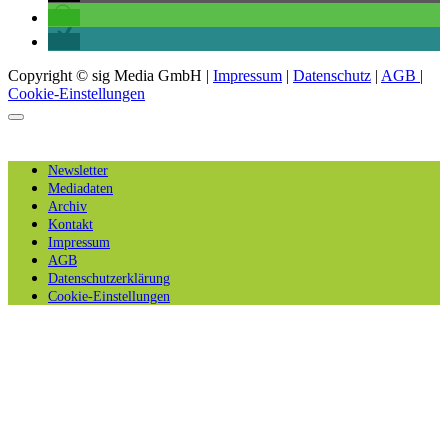
Copyright © sig Media GmbH |
Impressum
|
Datenschutz
|
AGB
|
Cookie-Einstellungen
Newsletter
Mediadaten
Archiv
Kontakt
Impressum
AGB
Datenschutzerklärung
Cookie-Einstellungen