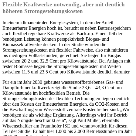
Flexible Kraftwerke notwendig, aber mit deutlich
höheren Stromgestehungskosten
In einem klimaneutralen Energiesystem, in dem der Anteil
Erneuerbarer Energien hoch ist, braucht es neben Batteriespeichern
auch flexibel regelbare Kraftwerke als Back-up. Einen Teil der
benötigten Leistung können perspektivisch Biogas- und
Biomassekraftwerke decken. In der Studie wurden die
Stromgestehungskosten mit flexibler Fahrweise, also mit mittleren
bis niedrigen Volllaststunden, gerechnet. Sie liegen für Biogas
zwischen 20,2 und 32,5 Cent pro Kilowattstunde. Bei Anlagen mit
fester Biomasse liegen die Stromgestehungskosten mit Werten
zwischen 11,5 und 23,5 Cent pro Kilowattstunde deutlich darunter.
Für ein im Jahr 2030 gebautes wasserstoffbetriebenes Gas- und
Dampfturbinenkraftwerk zeigt die Studie 23,6 – 43,3 Cent pro
Kilowattstunde im hochflexiblen Betrieb. Die
Stromgestehungskosten der flexiblen Technologien liegen deutlich
über den Kosten der Erneuerbaren Energien, da CO2-Kosten und
die Beschaffung von Wasserstoff zentrale Kostentreiber sind. „Wir
benötigen sie als wichtige Ergänzung. Allerdings wird ihr Betrieb
auf das Nötigste beschränkt sein“, sagt Paul Müller, ebenfalls
Wissenschaftler am Fraunhofer ISE und verantwortlich für diesen
Teil der Studie. Er hält hier 1.000 bis 2.000 Betriebsstunden im Jahr