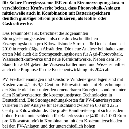
für Solare Energiesysteme ISE zu den Stromerzeugungskosten
verschiedener Kraftwerke belegt, dass Photovoltaik-Anlagen
mittlerweile auch in Kombination mit Batteriespeichern
deutlich günstiger Strom produzieren, als Kohle- oder
Gaskraftwerke
.
Das Fraunhofer ISE berechnet die sogenannten
Stromgestehungskosten – also die durchschnittlichen
Erzeugungskosten pro Kilowattstunde Strom – für Deutschland seit
2010 in regelmäßigen Abständen. Die neue Analyse beinhaltet zum
ersten Mal auch die Stromgestehungskosten für Agri-Photovoltaik,
Wasserstoffkraftwerke und neue Kernkraftwerke. Neben dem Ist-
Stand für 2024 geben die Wissenschaftlerinnen und Wissenschaftler
auch eine Prognose für die Kostenentwicklung bis 2045 ab.
PV-Freiflächenanlagen und Onshore-Windenergieanlagen sind mit
Kosten von 4,1 bis 9,2 Cent pro Kilowattstunde laut Berechnungen
der Studie nicht nur unter den erneuerbaren Energien, sondern unter
allen Kraftwerksarten die kostengünstigsten Technologien in
Deutschland. Die Stromgestehungskosten für PV-Batteriesysteme
variieren in der Analyse für Deutschland zwischen 6,0 und 22,5
Cent pro Kilowattstunde. Die große Bandbreite ergibt sich aus den
hohen Kostenunterschieden für Batteriesysteme (400 bis 1.000 Euro
pro Kilowattstunde) in Kombination mit den Kostenunterschieden
bei den PV-Anlagen und der unterschiedlich hohen