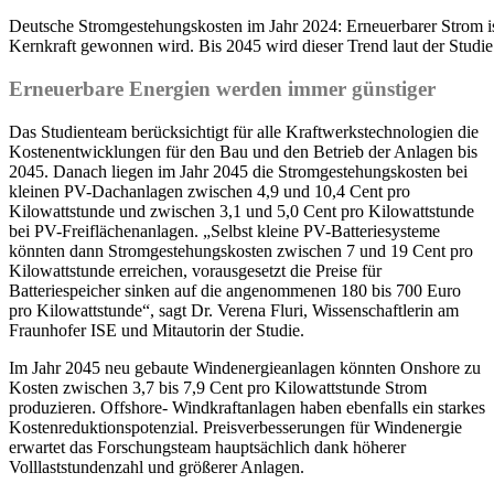
Deutsche Stromgestehungskosten im Jahr 2024: Erneuerbarer Strom ist 
Kernkraft gewonnen wird. Bis 2045 wird dieser Trend laut der Studi
Erneuerbare Energien werden immer günstiger
Das Studienteam berücksichtigt für alle Kraftwerkstechnologien die
Kostenentwicklungen für den Bau und den Betrieb der Anlagen bis
2045. Danach liegen im Jahr 2045 die Stromgestehungskosten bei
kleinen PV-Dachanlagen zwischen 4,9 und 10,4 Cent pro
Kilowattstunde und zwischen 3,1 und 5,0 Cent pro Kilowattstunde
bei PV-Freiflächenanlagen. „Selbst kleine PV-Batteriesysteme
könnten dann Stromgestehungskosten zwischen 7 und 19 Cent pro
Kilowattstunde erreichen, vorausgesetzt die Preise für
Batteriespeicher sinken auf die angenommenen 180 bis 700 Euro
pro Kilowattstunde“, sagt Dr. Verena Fluri, Wissenschaftlerin am
Fraunhofer ISE und Mitautorin der Studie.
Im Jahr 2045 neu gebaute Windenergieanlagen könnten Onshore zu
Kosten zwischen 3,7 bis 7,9 Cent pro Kilowattstunde Strom
produzieren. Offshore- Windkraftanlagen haben ebenfalls ein starkes
Kostenreduktionspotenzial. Preisverbesserungen für Windenergie
erwartet das Forschungsteam hauptsächlich dank höherer
Volllaststundenzahl und größerer Anlagen.