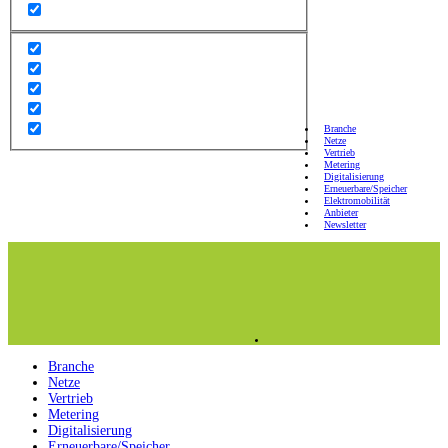
Branche
Netze
Vertrieb
Metering
Digitalisierung
Erneuerbare/Speicher
Elektromobilität
Anbieter
Newsletter
Branche
Netze
Vertrieb
Metering
Digitalisierung
Erneuerbare/Speicher