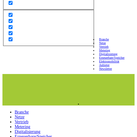
Branche
Netze
Vertrieb
Metering
Digitalisierung
Erneuerbare/Speicher
Elektromobilität
Anbieter
Newsletter
Branche
Netze
Vertrieb
Metering
Digitalisierung
Erneuerbare/Speicher