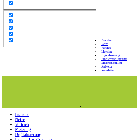
Branche
Netze
Vertrieb
Metering
Digitalisierung
Erneuerbare/Speicher
Elektromobilität
Anbieter
Newsletter
Branche
Netze
Vertrieb
Metering
Digitalisierung
Erneuerbare/Speicher