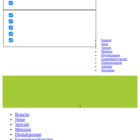
Branche
Netze
Vertrieb
Metering
Digitalisierung
Erneuerbare/Speicher
Elektromobilität
Anbieter
Newsletter
Branche
Netze
Vertrieb
Metering
Digitalisierung
Erneuerbare/Speicher