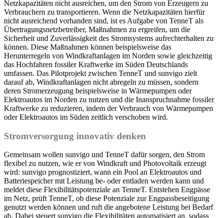
Netzkapazitäten nicht ausreichen, um den Strom von Erzeugern zu
Verbrauchern zu transportieren. Wenn die Netzkapazitäten hierfür
nicht ausreichend vorhanden sind, ist es Aufgabe von TenneT als
Übertragungsnetzbetreiber, Maßnahmen zu ergreifen, um die
Sicherheit und Zuverlässigkeit des Stromsystems aufrechterhalten zu
können. Diese Maßnahmen können beispielsweise das
Herunterregeln von Windkraftanlagen im Norden sowie gleichzeitig
das Hochfahren fossiler Kraftwerke im Süden Deutschlands
umfassen. Das Pilotprojekt zwischen TenneT und sunvigo zielt
darauf ab, Windkraftanlagen nicht abregeln zu müssen, sondern
deren Stromerzeugung beispielsweise in Wärmepumpen oder
Elektroautos im Norden zu nutzen und die Inanspruchnahme fossiler
Kraftwerke zu reduzieren, indem der Verbrauch von Wärmepumpen
oder Elektroautos im Süden zeitlich verschoben wird.
Stromversorgung innovativ denken
Gemeinsam wollen sunvigo und TenneT dafür sorgen, den Strom
flexibel zu nutzen, wie er von Windkraft und Photovoltaik erzeugt
wird: sunvigo prognostiziert, wann ein Pool an Elektroautos und
Batteriespeicher mit Leistung be- oder entladen werden kann und
meldet diese Flexibilitätspotenziale an TenneT. Entstehen Engpässe
im Netz, prüft TenneT, ob diese Potenziale zur Engpassbeseitigung
genutzt werden können und ruft die angebotene Leistung bei Bedarf
ab. Dabei steuert sunvigo die Flexibilitäten automatisiert an, sodass