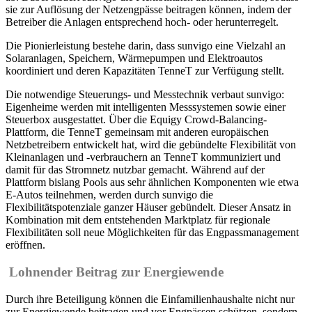
sie zur Auflösung der Netzengpässe beitragen können, indem der
Betreiber die Anlagen entsprechend hoch- oder herunterregelt.
Die Pionierleistung bestehe darin, dass sunvigo eine Vielzahl an
Solaranlagen, Speichern, Wärmepumpen und Elektroautos
koordiniert und deren Kapazitäten TenneT zur Verfügung stellt.
Die notwendige Steuerungs- und Messtechnik verbaut sunvigo:
Eigenheime werden mit intelligenten Messsystemen sowie einer
Steuerbox ausgestattet. Über die Equigy Crowd-Balancing-
Plattform, die TenneT gemeinsam mit anderen europäischen
Netzbetreibern entwickelt hat, wird die gebündelte Flexibilität von
Kleinanlagen und -verbrauchern an TenneT kommuniziert und
damit für das Stromnetz nutzbar gemacht. Während auf der
Plattform bislang Pools aus sehr ähnlichen Komponenten wie etwa
E-Autos teilnehmen, werden durch sunvigo die
Flexibilitätspotenziale
ganzer Häuser gebündelt.
Dieser Ansatz in
Kombination mit dem entstehenden Marktplatz für regionale
Flexibilitäten soll neue Möglichkeiten für das Engpassmanagement
eröffnen.
Lohnender Beitrag zur Energiewende
Durch ihre Beteiligung können die Einfamilienhaushalte nicht nur
zur Energiewende beitragen und vor Engpässen schützen, sondern