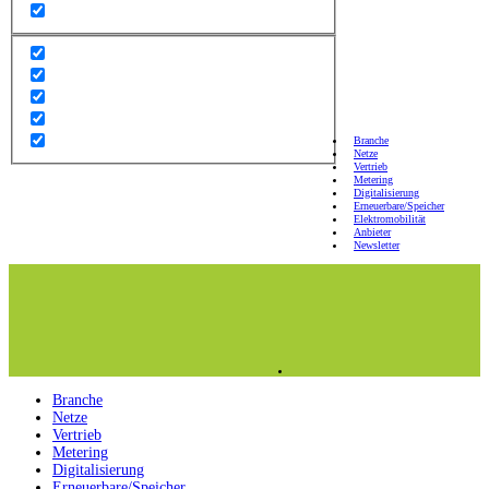
Branche
Netze
Vertrieb
Metering
Digitalisierung
Erneuerbare/Speicher
Elektromobilität
Anbieter
Newsletter
Branche
Netze
Vertrieb
Metering
Digitalisierung
Erneuerbare/Speicher