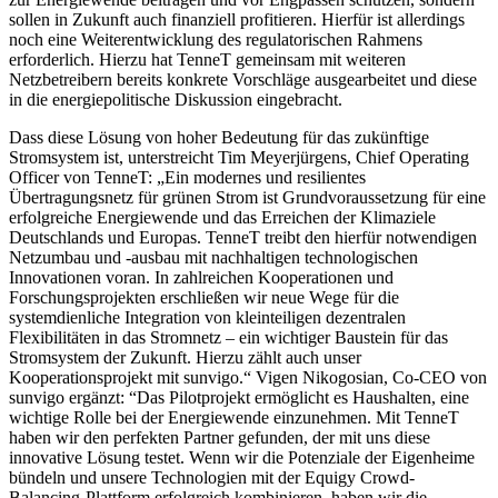
sollen in Zukunft auch finanziell profitieren. Hierfür ist allerdings
noch eine Weiterentwicklung des regulatorischen Rahmens
erforderlich. Hierzu hat TenneT gemeinsam mit weiteren
Netzbetreibern bereits konkrete Vorschläge ausgearbeitet und diese
in die energiepolitische Diskussion eingebracht.
Dass diese Lösung von hoher Bedeutung für das zukünftige
Stromsystem ist, unterstreicht Tim Meyerjürgens, Chief Operating
Officer von TenneT: „Ein modernes und resilientes
Übertragungsnetz für grünen Strom ist Grundvoraussetzung für eine
erfolgreiche Energiewende und das Erreichen der Klimaziele
Deutschlands und Europas. TenneT treibt den hierfür notwendigen
Netzumbau und -ausbau mit nachhaltigen technologischen
Innovationen voran. In zahlreichen Kooperationen und
Forschungsprojekten erschließen wir neue Wege für die
systemdienliche Integration von kleinteiligen dezentralen
Flexibilitäten in das Stromnetz – ein wichtiger Baustein für das
Stromsystem der Zukunft. Hierzu zählt auch unser
Kooperationsprojekt mit sunvigo.“ Vigen Nikogosian, Co-CEO von
sunvigo ergänzt: “Das Pilotprojekt ermöglicht es Haushalten, eine
wichtige Rolle bei der Energiewende einzunehmen. Mit TenneT
haben wir den perfekten Partner gefunden, der mit uns diese
innovative Lösung testet. Wenn wir die Potenziale der Eigenheime
bündeln und unsere Technologien mit der Equigy Crowd-
Balancing-Plattform erfolgreich kombinieren, haben wir die