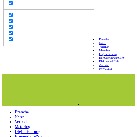
Branche
Netze
Vertrieb
Metering
Digitalisierung
Erneuerbare/Speicher
Elektromobilität
Anbieter
Newsletter
Branche
Netze
Vertrieb
Metering
Digitalisierung
Erneuerbare/Speicher