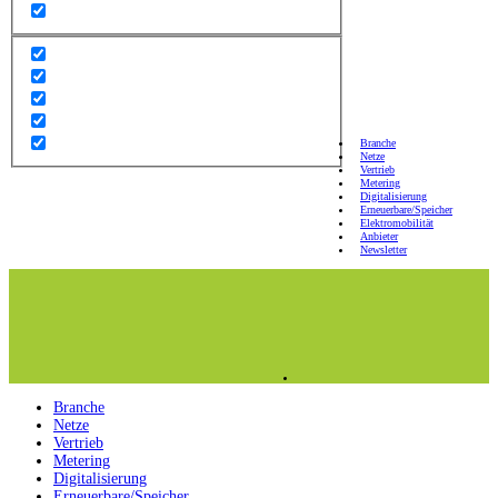
Branche
Netze
Vertrieb
Metering
Digitalisierung
Erneuerbare/Speicher
Elektromobilität
Anbieter
Newsletter
Branche
Netze
Vertrieb
Metering
Digitalisierung
Erneuerbare/Speicher