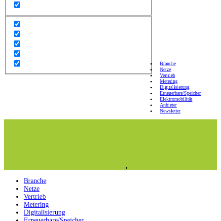
Branche
Netze
Vertrieb
Metering
Digitalisierung
Erneuerbare/Speicher
Elektromobilität
Anbieter
Newsletter
Branche
Netze
Vertrieb
Metering
Digitalisierung
Erneuerbare/Speicher