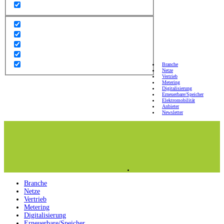
Branche
Netze
Vertrieb
Metering
Digitalisierung
Erneuerbare/Speicher
Elektromobilität
Anbieter
Newsletter
Branche
Netze
Vertrieb
Metering
Digitalisierung
Erneuerbare/Speicher