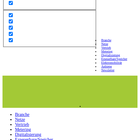
Branche
Netze
Vertrieb
Metering
Digitalisierung
Erneuerbare/Speicher
Elektromobilität
Anbieter
Newsletter
Branche
Netze
Vertrieb
Metering
Digitalisierung
Erneuerbare/Speicher