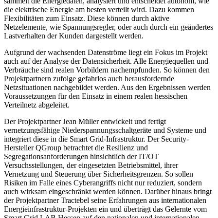
sammelt die Energiedaten, analysiert und entscheidet autonom, wie
die elektrische Energie am besten verteilt wird. Dazu kommen
Flexibilitäten zum Einsatz. Diese können durch aktive
Netzelemente, wie Spannungsregler, oder auch durch ein geändertes
Lastverhalten der Kunden dargestellt werden.
Aufgrund der wachsenden Datenströme liegt ein Fokus im Projekt
auch auf der Analyse der Datensicherheit. Alle Energiequellen und
Verbräuche sind realen Vorbildern nachempfunden. So können den
Projektpartnern zufolge gefahrlos auch herausfordernde
Netzsituationen nachgebildet werden. Aus den Ergebnissen werden
Voraussetzungen für den Einsatz in einem realen hessischen
Verteilnetz abgeleitet.
Der Projektpartner Jean Müller entwickelt und fertigt
vernetzungsfähige Niederspannungsschaltgeräte und Systeme und
integriert diese in die Smart Grid-Infrastruktur. Der Security-
Hersteller QGroup betrachtet die Resilienz und
Segregationsanforderungen hinsichtlich der IT/OT
Versuchsstellungen, der eingesetzten Betriebsmittel, ihrer
Vernetzung und Steuerung über Sicherheitsgrenzen. So sollen
Risiken im Falle eines Cyberangriffs nicht nur reduziert, sondern
auch wirksam eingeschränkt werden können. Darüber hinaus bringt
der Projektpartner Tractebel seine Erfahrungen aus internationalen
Energieinfrastruktur-Projekten ein und überträgt das Gelernte vom
Smart Grid LAB Hessen auf den nationalen und internationalen