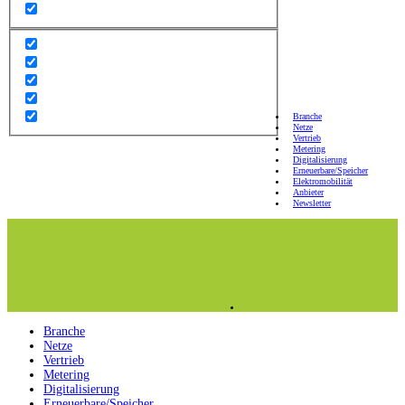
Branche
Netze
Vertrieb
Metering
Digitalisierung
Erneuerbare/Speicher
Elektromobilität
Anbieter
Newsletter
Branche
Netze
Vertrieb
Metering
Digitalisierung
Erneuerbare/Speicher