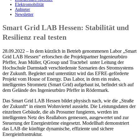
Elektromobilität
Anbieter
Newsletter
Smart Grid LAB Hessen: Stabilität und
Resilienz real testen
28.09.2022 – In dem kürzlich in Betrieb genommenen Labor „Smart
Grid LAB Hessen“ erforschen die Projektpartner Ingenieurbüro
Pfeffer, Jean Müller, QGroup und Tractebel unter Leitung der
Hochschule Darmstadt verschiedenste Szenarien des Stromsystems
der Zukunft. Begleitet und unterstützt wird das EFRE-geförderte
Projekt vom House of Energy. Das Labor, in dem ein reales,
intelligentes Stromnetz (Smart Grid) aufgebaut ist, befindet sich auf
dem Gelände des Ingenieurbüro Pfeffer in Rödermark.
Das Smart Grid LAB Hessen bildet physisch nach, wie die „Straße
der Zukunft“ in einem Wohnviertel aussieht. Die Leistungsdaten der
einzelnen Gebäude, die als Prosumer fungieren, werden im
intelligenten Netz des Reallabors gemessen, ausgewertet und zur
Steuerung der Energieströme eingesetzt. Modellhaft demonstriert
das LAB die künftige dynamische, effiziente und sichere
Energieinfrastruktur.