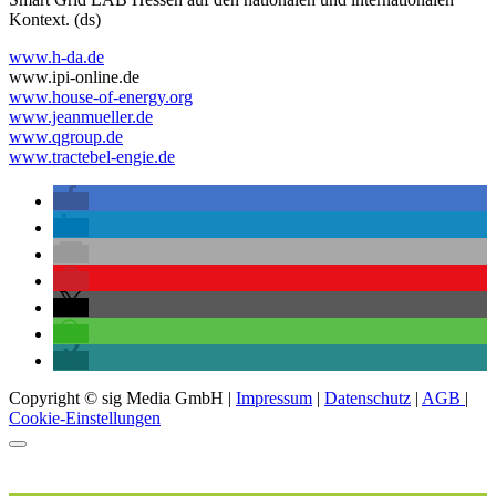
Kontext. (ds)
www.h-da.de
www.ipi-online.de
www.house-of-energy.org
www.jeanmueller.de
www.qgroup.de
www.tractebel-engie.de
Copyright © sig Media GmbH |
Impressum
|
Datenschutz
|
AGB
|
Cookie-Einstellungen