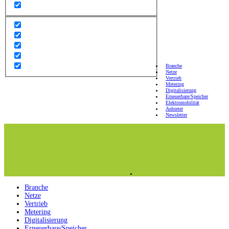
Branche
Netze
Vertrieb
Metering
Digitalisierung
Erneuerbare/Speicher
Elektromobilität
Anbieter
Newsletter
Branche
Netze
Vertrieb
Metering
Digitalisierung
Erneuerbare/Speicher