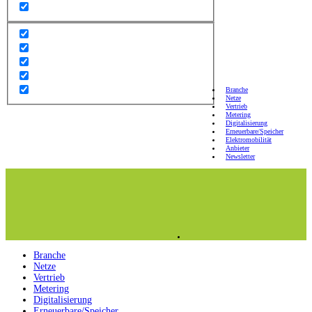
Branche
Netze
Vertrieb
Metering
Digitalisierung
Erneuerbare/Speicher
Elektromobilität
Anbieter
Newsletter
Branche
Netze
Vertrieb
Metering
Digitalisierung
Erneuerbare/Speicher