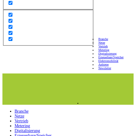
Branche
Netze
Vertrieb
Metering
Digitalisierung
Erneuerbare/Speicher
Elektromobilität
Anbieter
Newsletter
Branche
Netze
Vertrieb
Metering
Digitalisierung
Erneuerbare/Speicher