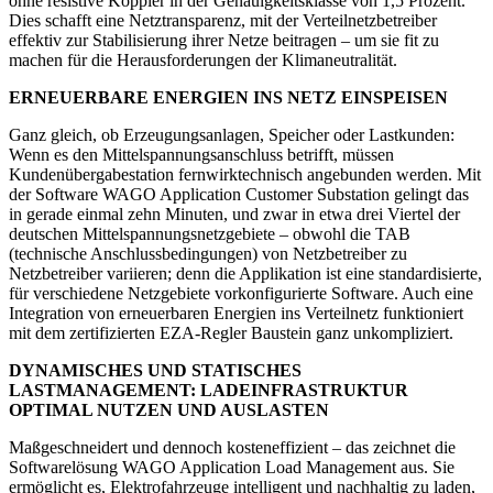
ohne resistive Koppler in der Genauigkeitsklasse von 1,5 Prozent.
Dies schafft eine Netztransparenz, mit der Verteilnetzbetreiber
effektiv zur Stabilisierung ihrer Netze beitragen – um sie fit zu
machen für die Herausforderungen der Klimaneutralität.
ERNEUERBARE ENERGIEN INS NETZ EINSPEISEN
Ganz gleich, ob Erzeugungsanlagen, Speicher oder Lastkunden:
Wenn es den Mittelspannungsanschluss betrifft, müssen
Kundenübergabestation fernwirktechnisch angebunden werden. Mit
der Software WAGO Application Customer Substation gelingt das
in gerade einmal zehn Minuten, und zwar in etwa drei Viertel der
deutschen Mittelspannungsnetzgebiete – obwohl die TAB
(technische Anschlussbedingungen) von Netzbetreiber zu
Netzbetreiber variieren; denn die Applikation ist eine standardisierte,
für verschiedene Netzgebiete vorkonfigurierte Software. Auch eine
Integration von erneuerbaren Energien ins Verteilnetz funktioniert
mit dem zertifizierten EZA-Regler Baustein ganz unkompliziert.
DYNAMISCHES UND STATISCHES
LASTMANAGEMENT: LADEINFRASTRUKTUR
OPTIMAL NUTZEN UND AUSLASTEN
Maßgeschneidert und dennoch kosteneffizient – das zeichnet die
Softwarelösung WAGO Application Load Management aus. Sie
ermöglicht es, Elektrofahrzeuge intelligent und nachhaltig zu laden,