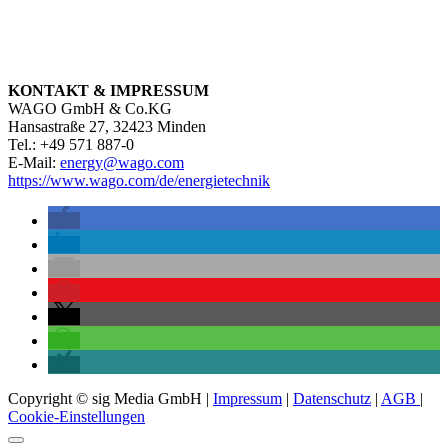
KONTAKT & IMPRESSUM
WAGO GmbH & Co.KG
Hansastraße 27, 32423 Minden
Tel.: +49 571 887-0
E-Mail:
energy@wago.com
https://www.wago.com/de/energietechnik
Copyright © sig Media GmbH |
Impressum
|
Datenschutz
|
AGB
|
Cookie-Einstellungen