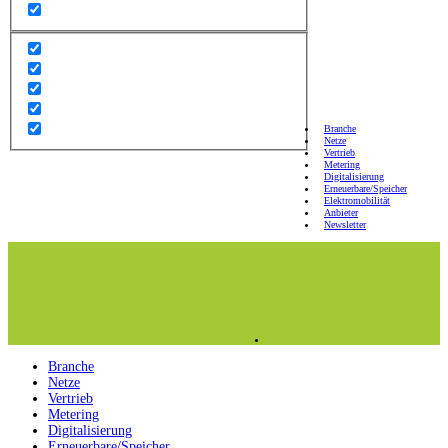
Branche
Netze
Vertrieb
Metering
Digitalisierung
Erneuerbare/Speicher
Elektromobilität
Anbieter
Newsletter
Branche
Netze
Vertrieb
Metering
Digitalisierung
Erneuerbare/Speicher