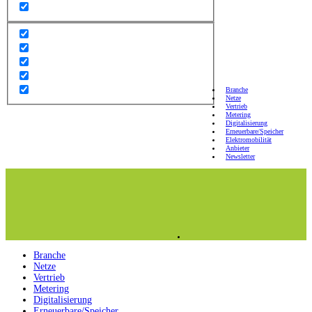
Branche
Netze
Vertrieb
Metering
Digitalisierung
Erneuerbare/Speicher
Elektromobilität
Anbieter
Newsletter
Branche
Netze
Vertrieb
Metering
Digitalisierung
Erneuerbare/Speicher