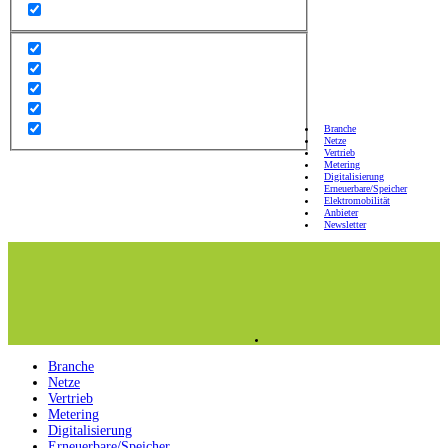
Branche
Netze
Vertrieb
Metering
Digitalisierung
Erneuerbare/Speicher
Elektromobilität
Anbieter
Newsletter
Branche
Netze
Vertrieb
Metering
Digitalisierung
Erneuerbare/Speicher