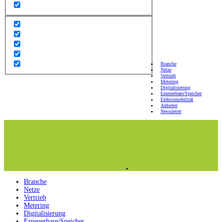
Branche
Netze
Vertrieb
Metering
Digitalisierung
Erneuerbare/Speicher
Elektromobilität
Anbieter
Newsletter
Branche
Netze
Vertrieb
Metering
Digitalisierung
Erneuerbare/Speicher