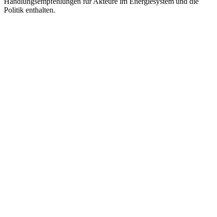
Handlungsempfehlungen für Akteure im Energiesystem und die
Politik enthalten.