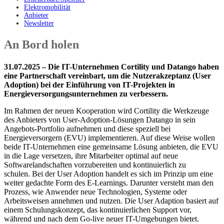
Elektromobilität
Anbieter
Newsletter
An Bord holen
31.07.2025 –
Die IT-Unternehmen
Cortility
und
Datango
haben
eine Partnerschaft vereinbart, um die Nutzerakzeptanz (User
Adoption) bei der Einführung von IT-Projekten in
Energieversorgungsunternehmen zu verbessern.
Im Rahmen der neuen Kooperation wird Cortility die Werkzeuge
des Anbieters von User-Adoption-Lösungen Datango in sein
Angebots-Portfolio aufnehmen und diese speziell bei
Energieversorgern (EVU) implementieren. Auf diese Weise wollen
beide IT-Unternehmen eine gemeinsame Lösung anbieten, die EVU
in die Lage versetzen, ihre Mitarbeiter optimal auf neue
Softwarelandschaften vorzubereiten und kontinuierlich zu
schulen.
Bei der User Adoption handelt es sich im Prinzip um eine
weiter gedachte Form des E-Learnings. Darunter versteht man den
Prozess, wie Anwender neue Technologien, Systeme oder
Arbeitsweisen annehmen und nutzen. Die User Adaption basiert auf
einem Schulungskonzept, das kontinuierlichen Support vor,
während und nach dem Go-live neuer IT-Umgebungen bietet.