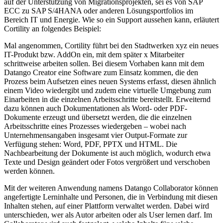
auf der Unterstützung von Migrationsprojekten, sei es von SAP
ECC zu SAP S/4HANA oder anderen Lösungsportfolios im
Bereich IT und Energie. Wie so ein Support aussehen kann, erläutert
Cortility an folgendes Beispiel:
Mal angenommen, Cortility führt bei den Stadtwerken xyz ein neues
IT-Produkt bzw. AddOn ein, mit dem später x Mitarbeiter
schrittweise arbeiten sollen. Bei diesem Vorhaben kann mit dem
Datango Creator eine Software zum Einsatz kommen, die den
Prozess beim Aufsetzen eines neuen Systems erfasst, diesen ähnlich
einem Video wiedergibt und zudem eine virtuelle Umgebung zum
Einarbeiten in die einzelnen Arbeitsschritte bereitstellt. Erweiternd
dazu können auch Dokumentationen als Word- oder PDF-
Dokumente erzeugt und übersetzt werden, die die einzelnen
Arbeitsschritte eines Prozesses wiedergeben – wobei nach
Unternehmensangaben insgesamt vier Output-Formate zur
Verfügung stehen: Word, PDF, PPTX und HTML. Die
Nachbearbeitung der Dokumente ist auch möglich, wodurch etwa
Texte und Design geändert oder Fotos vergrößert und verschoben
werden können.
Mit der weiteren Anwendung namens Datango Collaborator können
angefertigte Lerninhalte und Personen, die in Verbindung mit diesen
Inhalten stehen, auf einer Plattform verwaltet werden. Dabei wird
unterschieden, wer als Autor arbeiten oder als User lernen darf. Im