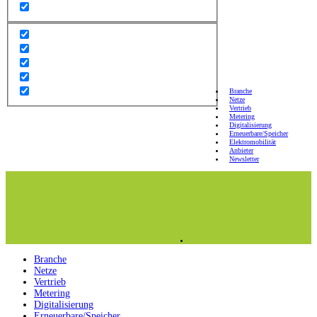
Branche
Netze
Vertrieb
Metering
Digitalisierung
Erneuerbare/Speicher
Elektromobilität
Anbieter
Newsletter
Branche
Netze
Vertrieb
Metering
Digitalisierung
Erneuerbare/Speicher