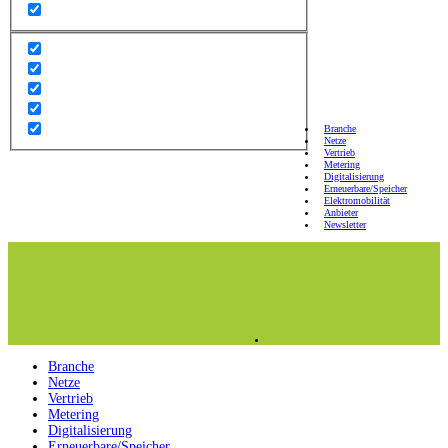
Branche
Netze
Vertrieb
Metering
Digitalisierung
Erneuerbare/Speicher
Elektromobilität
Anbieter
Newsletter
Branche
Netze
Vertrieb
Metering
Digitalisierung
Erneuerbare/Speicher