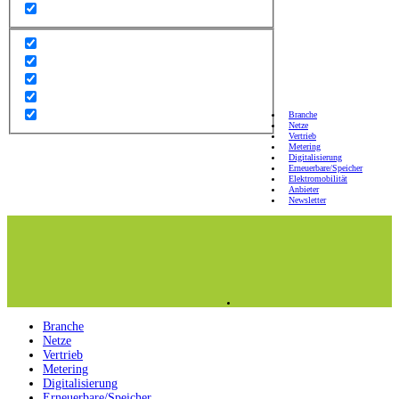
Branche
Netze
Vertrieb
Metering
Digitalisierung
Erneuerbare/Speicher
Elektromobilität
Anbieter
Newsletter
Branche
Netze
Vertrieb
Metering
Digitalisierung
Erneuerbare/Speicher