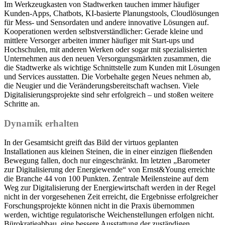
Im Werkzeugkasten von Stadtwerken tauchen immer häufiger
Kunden-Apps, Chatbots, KI-basierte Planungstools, Cloudlösungen
für Mess- und Sensordaten und andere innovative Lösungen auf.
Kooperationen werden selbstverständlicher: Gerade kleine und
mittlere Versorger arbeiten immer häufiger mit Start-ups und
Hochschulen, mit anderen Werken oder sogar mit spezialisierten
Unternehmen aus den neuen Versorgungsmärkten zusammen, die
die Stadtwerke als wichtige Schnittstelle zum Kunden mit Lösungen
und Services ausstatten. Die Vorbehalte gegen Neues nehmen ab,
die Neugier und die Veränderungsbereitschaft wachsen. Viele
Digitali­sierungsprojekte sind sehr erfolgreich – und stoßen weitere
Schritte an.
Dynamik erhalten
In der Gesamtsicht greift das Bild der virtuos geplanten
Installationen aus kleinen Steinen, die in einer einzigen fließenden
Bewegung fallen, doch nur eingeschränkt. Im letzten „Barometer
zur Digitalisierung der Energiewende“ von Ernst&Young erreichte
die Branche 44 von 100 Punkten. Zentrale Meilensteine auf dem
Weg zur Digitalisierung der Energiewirtschaft werden in der Regel
nicht in der vorgesehenen Zeit erreicht, die Ergebnisse erfolgreicher
Forschungsprojekte können nicht in die Praxis übernommen
werden, wichtige regulatorische Weichenstellungen erfolgen nicht.
Bürokratieabbau, eine bessere Ausstattung der zuständigen