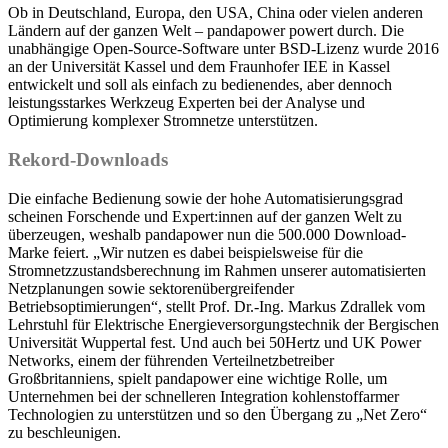
Ob in Deutschland, Europa, den USA, China oder vielen anderen
Ländern auf der ganzen Welt – pandapower powert durch. Die
unabhängige Open-Source-Software unter BSD-Lizenz wurde 2016
an der Universität Kassel und dem Fraunhofer IEE in Kassel
entwickelt und soll als einfach zu bedienendes, aber dennoch
leistungsstarkes Werkzeug Experten bei der Analyse und
Optimierung komplexer Stromnetze unterstützen.
Rekord-Downloads
Die einfache Bedienung sowie der hohe Automatisierungsgrad
scheinen Forschende und Expert:innen auf der ganzen Welt zu
überzeugen, weshalb pandapower nun die 500.000 Download-
Marke feiert. „Wir nutzen es dabei beispielsweise für die
Stromnetzzustandsberechnung im Rahmen unserer automatisierten
Netzplanungen sowie sektorenübergreifender
Betriebsoptimierungen“, stellt Prof. Dr.-Ing. Markus Zdrallek vom
Lehrstuhl für Elektrische Energieversorgungstechnik der Bergischen
Universität Wuppertal fest. Und auch bei 50Hertz und UK Power
Networks, einem der führenden Verteilnetzbetreiber
Großbritanniens, spielt pandapower eine wichtige Rolle, um
Unternehmen bei der schnelleren Integration kohlenstoffarmer
Technologien zu unterstützen und so den Übergang zu „Net Zero“
zu beschleunigen.