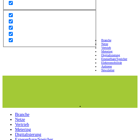
Branche
Netze
Vertrieb
Metering
Digitalisierung
Erneuerbare/Speicher
Elektromobilität
Anbieter
Newsletter
Branche
Netze
Vertrieb
Metering
Digitalisierung
Erneuerbare/Speicher