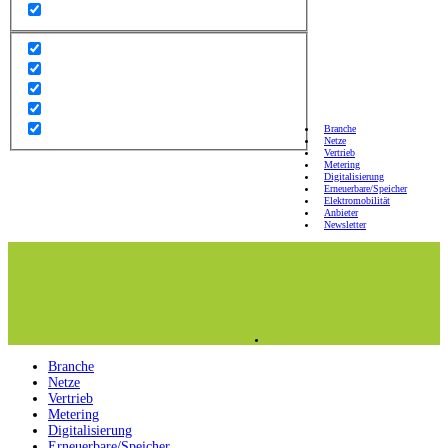
Branche
Netze
Vertrieb
Metering
Digitalisierung
Erneuerbare/Speicher
Elektromobilität
Anbieter
Newsletter
Branche
Netze
Vertrieb
Metering
Digitalisierung
Erneuerbare/Speicher