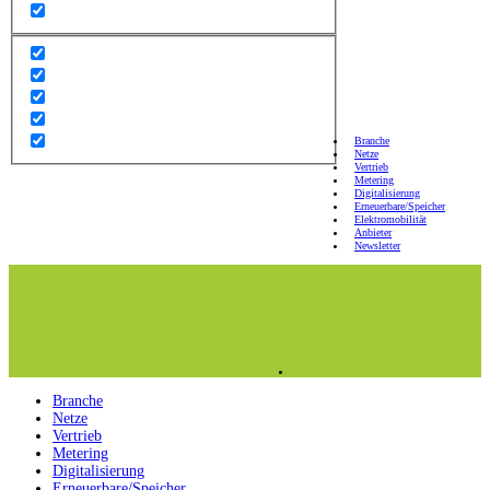
Branche
Netze
Vertrieb
Metering
Digitalisierung
Erneuerbare/Speicher
Elektromobilität
Anbieter
Newsletter
Branche
Netze
Vertrieb
Metering
Digitalisierung
Erneuerbare/Speicher