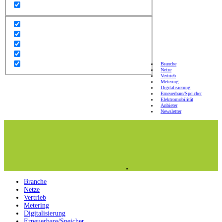
Branche
Netze
Vertrieb
Metering
Digitalisierung
Erneuerbare/Speicher
Elektromobilität
Anbieter
Newsletter
Branche
Netze
Vertrieb
Metering
Digitalisierung
Erneuerbare/Speicher