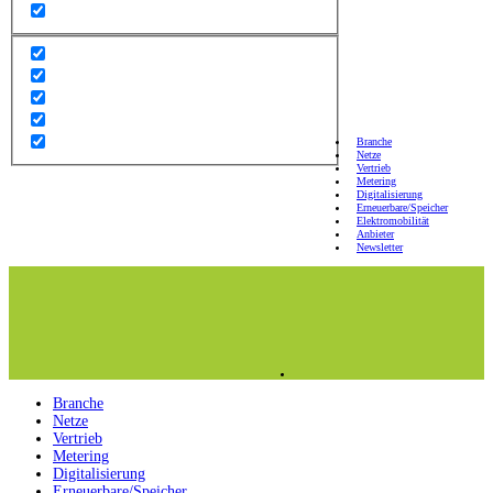
Branche
Netze
Vertrieb
Metering
Digitalisierung
Erneuerbare/Speicher
Elektromobilität
Anbieter
Newsletter
Branche
Netze
Vertrieb
Metering
Digitalisierung
Erneuerbare/Speicher