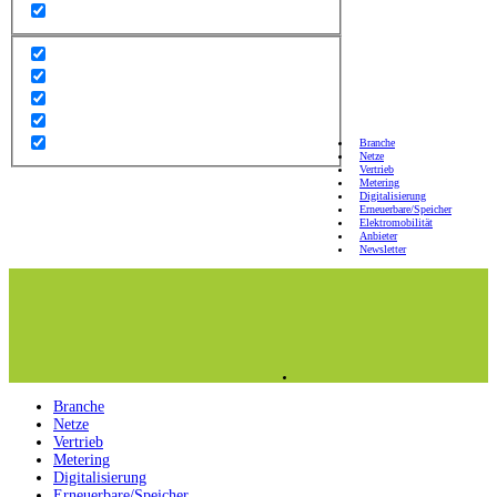
Branche
Netze
Vertrieb
Metering
Digitalisierung
Erneuerbare/Speicher
Elektromobilität
Anbieter
Newsletter
Branche
Netze
Vertrieb
Metering
Digitalisierung
Erneuerbare/Speicher