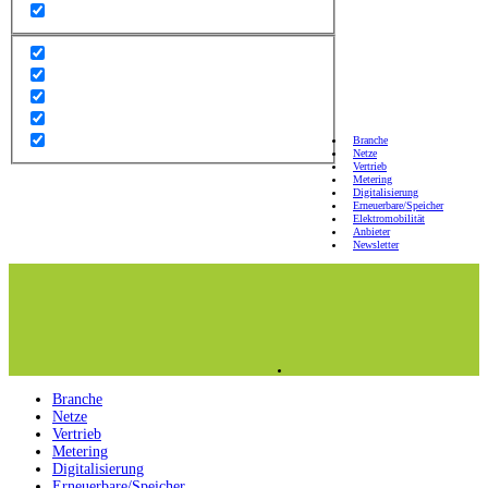
Branche
Netze
Vertrieb
Metering
Digitalisierung
Erneuerbare/Speicher
Elektromobilität
Anbieter
Newsletter
Branche
Netze
Vertrieb
Metering
Digitalisierung
Erneuerbare/Speicher