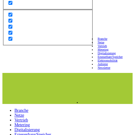
Branche
Netze
Vertrieb
Metering
Digitalisierung
Erneuerbare/Speicher
Elektromobilität
Anbieter
Newsletter
Branche
Netze
Vertrieb
Metering
Digitalisierung
Erneuerbare/Speicher