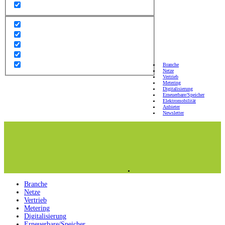
Branche
Netze
Vertrieb
Metering
Digitalisierung
Erneuerbare/Speicher
Elektromobilität
Anbieter
Newsletter
Branche
Netze
Vertrieb
Metering
Digitalisierung
Erneuerbare/Speicher