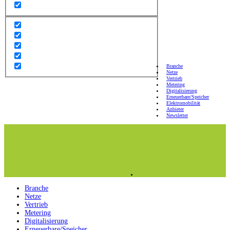
Branche
Netze
Vertrieb
Metering
Digitalisierung
Erneuerbare/Speicher
Elektromobilität
Anbieter
Newsletter
Branche
Netze
Vertrieb
Metering
Digitalisierung
Erneuerbare/Speicher