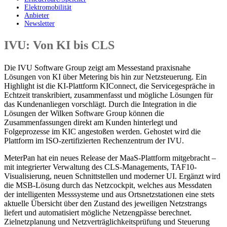
Elektromobilität
Anbieter
Newsletter
IVU: Von KI bis CLS
Die IVU Software Group zeigt am Messestand praxisnahe
Lösungen von KI über Metering bis hin zur Netzsteuerung. Ein
Highlight ist die KI-Plattform KIConnect, die Servicegespräche in
Echtzeit transkribiert, zusammenfasst und mögliche Lösungen für
das Kundenanliegen vorschlägt. Durch die Integration in die
Lösungen der Wilken Software Group können die
Zusammenfassungen direkt am Kunden hinterlegt und
Folgeprozesse im KIC angestoßen werden. Gehostet wird die
Plattform im ISO-zertifizierten Rechenzentrum der IVU.
MeterPan hat ein neues Release der MaaS-Plattform mitgebracht –
mit integrierter Verwaltung des CLS-Managements, TAF10-
Visualisierung, neuen Schnittstellen und moderner UI. Ergänzt wird
die MSB-Lösung durch das Netzcockpit, welches aus Messdaten
der intelligenten Messsysteme und aus Ortsnetzstationen eine stets
aktuelle Übersicht über den Zustand des jeweiligen Netzstrangs
liefert und automatisiert mögliche Netzengpässe berechnet.
Zielnetzplanung und Netzverträglichkeitsprüfung und Steuerung