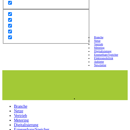
Branche
Netze
Vertrieb
Metering
Digitalisierung
Erneuerbare/Speicher
Elektromobilität
Anbieter
Newsletter
Branche
Netze
Vertrieb
Metering
Digitalisierung
Erneuerbare/Speicher