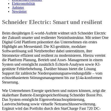
Elektromobilität
Anbieter
Newsletter
Schneider Electric: Smart und resilient
Beim diesjährigen E-world-Auftritt widmet sich Schneider Electric
der Zukunft smarter und resilienter Netzinfrastruktur. Mit seiner One
Digital Grid Plattform präsentiert das Unternehmen ein erstes
Highlight am Messestand: Die KI-gestützte, modulare
Softwarelösung soll Netzbetreiber dabei unterstützen, ihre
Stromnetze effizient und resilient zu modernisieren. Hierzu vereint
die Plattform Planung, Betrieb und Asset- Management in einem
System und ermöglicht zusätzlich Echtzeit-Analysen sowie KI-
gestützte Fehlerbehebung. Darüber hinaus bietet die Lösung
Support für zahlreiche Niederspannungsanwendungsfälle – vom
echtzeitbasiertem Störungsmanagement bis zur §14a-konformen
Steuerung.
Wie Unternehmen Energie speichern und nutzen können, zeigt die
skalierbare Batterie-Energiespeicherlösung Schneider Boost Pro.
Das System ermöglicht Eigenverbrauchsoptimierung,
Lastverschiebung sowie virtuelle Netzanschlusserweiterung.
Ergänzt wird das Portfolio durch den StarCharge Fast 720 DC-