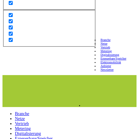
Branche
Netze
Vertrieb
Metering
Digitalisierung
Erneuerbare/Speicher
Elektromobilität
Anbieter
Newsletter
Branche
Netze
Vertrieb
Metering
Digitalisierung
Erneuerbare/Speicher