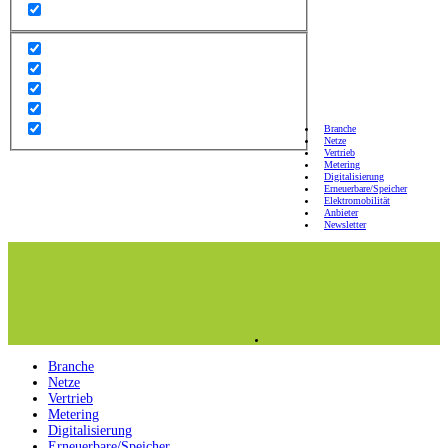
Branche
Netze
Vertrieb
Metering
Digitalisierung
Erneuerbare/Speicher
Elektromobilität
Anbieter
Newsletter
Branche
Netze
Vertrieb
Metering
Digitalisierung
Erneuerbare/Speicher