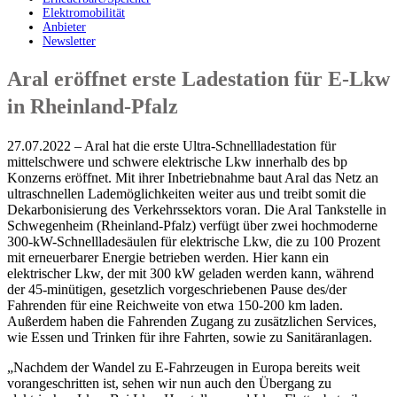
Elektromobilität
Anbieter
Newsletter
Aral eröffnet erste Ladestation für E-Lkw
in Rheinland-Pfalz
27.07.2022 – Aral hat die erste Ultra-Schnellladestation für
mittelschwere und schwere elektrische Lkw innerhalb des bp
Konzerns eröffnet. Mit ihrer Inbetriebnahme baut Aral das Netz an
ultraschnellen Lademöglichkeiten weiter aus und treibt somit die
Dekarbonisierung des Verkehrssektors voran. Die Aral Tankstelle in
Schwegenheim (Rheinland-Pfalz) verfügt über zwei hochmoderne
300-kW-Schnellladesäulen für elektrische Lkw, die zu 100 Prozent
mit erneuerbarer Energie betrieben werden. Hier kann ein
elektrischer Lkw, der mit 300 kW geladen werden kann, während
der 45-minütigen, gesetzlich vorgeschriebenen Pause des/der
Fahrenden für eine Reichweite von etwa 150-200 km laden.
Außerdem haben die Fahrenden Zugang zu zusätzlichen Services,
wie Essen und Trinken für ihre Fahrten, sowie zu Sanitäranlagen.
„Nachdem der Wandel zu E-Fahrzeugen in Europa bereits weit
vorangeschritten ist, sehen wir nun auch den Übergang zu