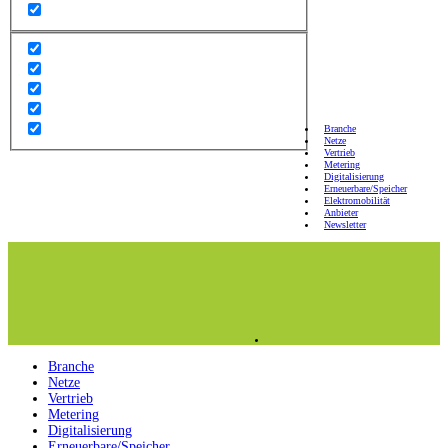
Branche
Netze
Vertrieb
Metering
Digitalisierung
Erneuerbare/Speicher
Elektromobilität
Anbieter
Newsletter
Branche
Netze
Vertrieb
Metering
Digitalisierung
Erneuerbare/Speicher