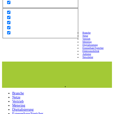
Branche
Netze
Vertrieb
Metering
Digitalisierung
Erneuerbare/Speicher
Elektromobilität
Anbieter
Newsletter
Branche
Netze
Vertrieb
Metering
Digitalisierung
Erneuerbare/Speicher