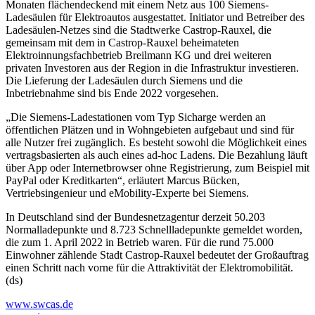
Monaten flächendeckend mit einem Netz aus 100 Siemens-
Ladesäulen für Elektroautos ausgestattet. Initiator und Betreiber des
Ladesäulen-Netzes sind die Stadtwerke Castrop-Rauxel, die
gemeinsam mit dem in Castrop-Rauxel beheimateten
Elektroinnungsfachbetrieb Breilmann KG und drei weiteren
privaten Investoren aus der Region in die Infrastruktur investieren.
Die Lieferung der Ladesäulen durch Siemens und die
Inbetriebnahme sind bis Ende 2022 vorgesehen.
„Die Siemens-Ladestationen vom Typ Sicharge werden an
öffentlichen Plätzen und in Wohngebieten aufgebaut und sind für
alle Nutzer frei zugänglich. Es besteht sowohl die Möglichkeit eines
vertragsbasierten als auch eines ad-hoc Ladens. Die Bezahlung läuft
über App oder Internetbrowser ohne Registrierung, zum Beispiel mit
PayPal oder Kreditkarten“, erläutert Marcus Bücken,
Vertriebsingenieur und eMobility-Experte bei Siemens.
In Deutschland sind der Bundesnetzagentur derzeit 50.203
Normalladepunkte und 8.723 Schnellladepunkte gemeldet worden,
die zum 1. April 2022 in Betrieb waren. Für die rund 75.000
Einwohner zählende Stadt Castrop-Rauxel bedeutet der Großauftrag
einen Schritt nach vorne für die Attraktivität der Elektromobilität.
(ds)
www.swcas.de