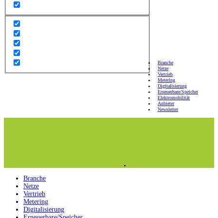
Branche
Netze
Vertrieb
Metering
Digitalisierung
Erneuerbare/Speicher
Elektromobilität
Anbieter
Newsletter
Branche
Netze
Vertrieb
Metering
Digitalisierung
Erneuerbare/Speicher