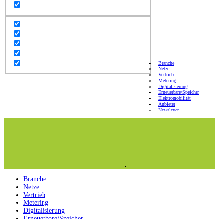
Branche
Netze
Vertrieb
Metering
Digitalisierung
Erneuerbare/Speicher
Elektromobilität
Anbieter
Newsletter
Branche
Netze
Vertrieb
Metering
Digitalisierung
Erneuerbare/Speicher